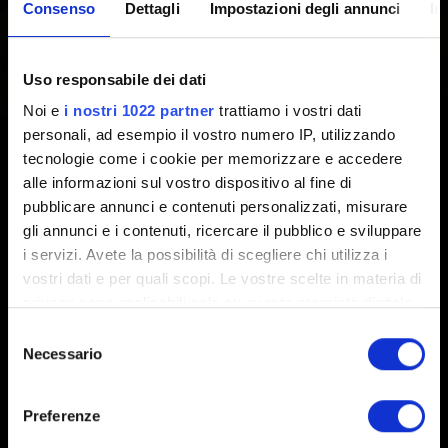
download del mio gioco?
Consenso
Dettagli
Impostazioni degli annunci
In
Creato 9 anni fa Aggiornato 7 mesi fa
Uso responsabile dei dati
Noi e
i nostri 1022 partner
trattiamo i vostri dati
Scopri come si fa in questi articoli:
personali, ad esempio il vostro numero IP, utilizzando
tecnologie come i cookie per memorizzare e accedere
GOG:
Come posso cambiare il percorso di
alle informazioni sul vostro dispositivo al fine di
installazione e di download dei file?
pubblicare annunci e contenuti personalizzati, misurare
Steam:
Spostare l'installazione e i giochi di Steam
gli annunci e i contenuti, ricercare il pubblico e sviluppare
i servizi. Avete la possibilità di scegliere chi utilizza i
vostri dati e per quali scopi. Le vostre scelte in materia di
privacy sono applicabili solo su questa proprietà digitale
in cui avete effettuato le vostre scelte. È possibile
Selezione
modificare o revocare il proprio consenso in qualsiasi
Necessario
del
momento dalla Dichiarazione sui cookie o facendo clic
consenso
sull'icona di attivazione della privacy.
Preferenze
Italiano
Con il tuo consenso, vorremmo anche: