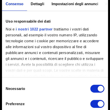
Consenso
Dettagli
Impostazioni degli annunci
In
Creato 2 anni fa Aggiornato 1 anno fa
GWENT: The Witcher Card Game
non è supportato su
Uso responsabile dei dati
Windows 7, 8 e 8.1 su Steam e su Windows 7 su GOG, a
Noi e
i nostri 1022 partner
trattiamo i vostri dati
causa del fatto che queste piattaforme non supportano
personali, ad esempio il vostro numero IP, utilizzando
più queste versioni di Windows.
tecnologie come i cookie per memorizzare e accedere
alle informazioni sul vostro dispositivo al fine di
Questo non significa che GWENT non funzioni sui
pubblicare annunci e contenuti personalizzati, misurare
sistemi operativi sopra elencati, ma potrebbero verificarsi
gli annunci e i contenuti, ricercare il pubblico e sviluppare
problemi di compatibilità che non potremo risolvere.
i servizi. Avete la possibilità di scegliere chi utilizza i
vostri dati e per quali scopi. Le vostre scelte in materia di
privacy sono applicabili solo su questa proprietà digitale
in cui avete effettuato le vostre scelte. È possibile
Selezione
modificare o revocare il proprio consenso in qualsiasi
Necessario
del
momento dalla Dichiarazione sui cookie o facendo clic
consenso
sull'icona di attivazione della privacy.
Preferenze