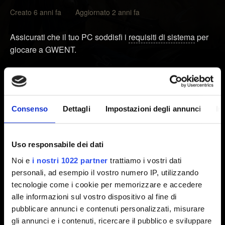
Creato 6 anni fa Aggiornato 2 anni fa
Assicurati che il tuo PC soddisfi i
requisiti di sistema
per
giocare a GWENT.
Verificato questo, assicurati che tutte le applicazioni non
essenziali per il gioco siano chiuse/disattivate. Questo
include i programmi antivirus/antimalware.
Consenso
Dettagli
Impostazioni degli annunci
In
Se il problema persiste, controlla che il tuo PC non abbia
virus o malware, che a volte possono mandare il gioco in
crash.
Uso responsabile dei dati
Noi e
i nostri 1022 partner
trattiamo i vostri dati
Prova anche a verificare i file di gioco.
personali, ad esempio il vostro numero IP, utilizzando
1. Dalla Libreria, clicca con il pulsante destro sul nome
tecnologie come i cookie per memorizzare e accedere
del gioco e seleziona Proprietà.
alle informazioni sul vostro dispositivo al fine di
2. Seleziona la scheda "File locali" e clicca su "Verifica
pubblicare annunci e contenuti personalizzati, misurare
integrità dei file del gioco...".
gli annunci e i contenuti, ricercare il pubblico e sviluppare