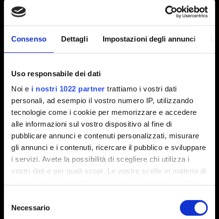
livello risultano non completati
Creato 3 anni fa Aggiornato 2 anni fa
Consenso
Dettagli
Impostazioni degli annunci
In
Se hai notato che un contratto per cui hai raggiunto il
livello appropriato non è stato completato, prova a salire
Uso responsabile dei dati
di livello in quel Viaggio per attivare il completamento del
Noi e
i nostri 1022 partner
trattiamo i vostri dati
contratto.
personali, ad esempio il vostro numero IP, utilizzando
tecnologie come i cookie per memorizzare e accedere
alle informazioni sul vostro dispositivo al fine di
pubblicare annunci e contenuti personalizzati, misurare
Serve aiuto?
gli annunci e i contenuti, ricercare il pubblico e sviluppare
i servizi. Avete la possibilità di scegliere chi utilizza i
vostri dati e per quali scopi. Le vostre scelte in materia di
Accedi con il tuo account GOG.COM e
privacy sono applicabili solo su questa proprietà digitale
contattaci!
in cui avete effettuato le vostre scelte. È possibile
Selezione
modificare o revocare il proprio consenso in qualsiasi
Necessario
del
momento dalla Dichiarazione sui cookie o facendo clic