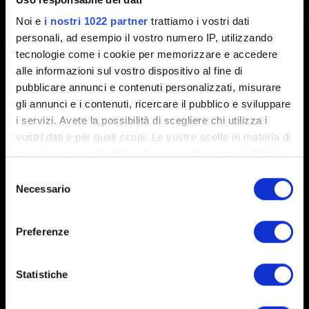
Le varie skin di Alzur possono essere scelte durante a
Noi e
i nostri 1022 partner
trattiamo i vostri dati
selezione del mazzo nel laboratorio di Alzur dopo la
personali, ad esempio il vostro numero IP, utilizzando
sessione iniziale.
tecnologie come i cookie per memorizzare e accedere
alle informazioni sul vostro dispositivo al fine di
pubblicare annunci e contenuti personalizzati, misurare
gli annunci e i contenuti, ricercare il pubblico e sviluppare
i servizi. Avete la possibilità di scegliere chi utilizza i
vostri dati e per quali scopi. Le vostre scelte in materia di
privacy sono applicabili solo su questa proprietà digitale
in cui avete effettuato le vostre scelte. È possibile
Selezione
modificare o revocare il proprio consenso in qualsiasi
Italiano
Necessario
del
momento dalla Dichiarazione sui cookie o facendo clic
consenso
sull'icona di attivazione della privacy.
RESTA CONNESSO
Preferenze
Con il tuo consenso, vorremmo anche:
raccogliere informazioni sulla tua posizione
Statistiche
geografica, con un'approssimazione di qualche
metro,