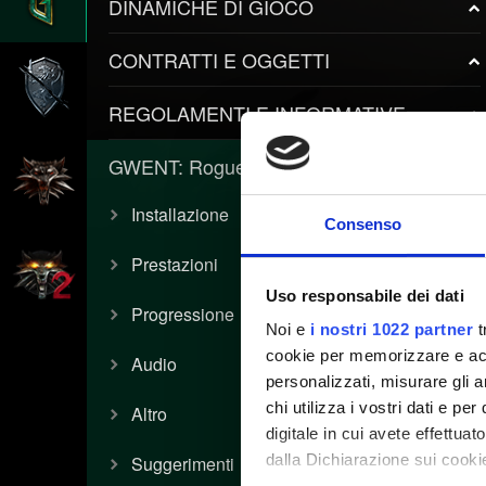
DINAMICHE DI GIOCO
CONTRATTI E OGGETTI
REGOLAMENTI E INFORMATIVE
GWENT: Rogue Mage
Installazione
Consenso
Prestazioni
Uso responsabile dei dati
Progressione
Noi e
i nostri 1022 partner
t
cookie per memorizzare e acce
Audio
personalizzati, misurare gli an
chi utilizza i vostri dati e pe
Altro
digitale in cui avete effettua
dalla Dichiarazione sui cookie
Suggerimenti