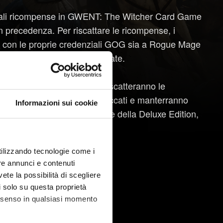
ntuali ricompense in GWENT: The Witcher Card Game
 precedenza. Per riscattare le ricompense, i
e con le proprie credenziali GOG sia a Rogue Mage
lta prima delle date indicate.
tori che la acquisteranno e riscatteranno le
nno tenere gli elementi sbloccati e manterranno
Informazioni sui cookie
i per Alzur, che facevano parte della Deluxe Edition,
utilizzando tecnologie come i
a Standard Edition.
re annunci e contenuti
vete la possibilità di scegliere
li solo su questa proprietà
consenso in qualsiasi momento