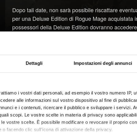
Dopo tali date, non sarà possibile riscattare eve
per una Deluxe Edition di Rogue Mage acquistata in
possessori della Deluxe Edition dovranno acceder
sia a GWENT: The Witcher Card Game almeno una vo
Gli attuali possessori della Deluxe Edition e i gioca
ricompense prima che sia rimossa dagli store potra
Dettagli
Impostazioni degli annunci
l'accesso completo al gioco. I tre aspetti alternativ
diventeranno parte della Standard Edition.
rattiamo i vostri dati personali, ad esempio il vostro numero IP, 
Questa modifica non influirà sulla disponibilità dell
dere alle informazioni sul vostro dispositivo al fine di pubblica
nunci e i contenuti, ricercare il pubblico e sviluppare i servizi. A
r quali scopi. Le vostre scelte in materia di privacy sono applicabi
to le vostre scelte. È possibile modificare o revocare il proprio 
 o facendo clic sull'icona di attivazione della privacy.