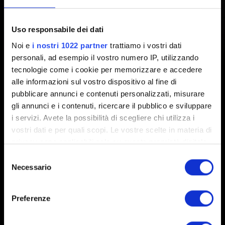
Pro è ora disponibile!
Uso responsabile dei dati
Creato 1 anno fa Aggiornato 4 mesi fa
Noi e
i nostri 1022 partner
trattiamo i vostri dati
personali, ad esempio il vostro numero IP, utilizzando
Aggiornamento PlayStation 5 Pro è ora disponibile! Puoi
tecnologie come i cookie per memorizzare e accedere
trovare
qui
l’elenco delle modifiche più importanti
alle informazioni sul vostro dispositivo al fine di
introdotte con questo aggiornamento.
pubblicare annunci e contenuti personalizzati, misurare
gli annunci e i contenuti, ricercare il pubblico e sviluppare
i servizi. Avete la possibilità di scegliere chi utilizza i
vostri dati e per quali scopi. Le vostre scelte in materia di
privacy sono applicabili solo su questa proprietà digitale
in cui avete effettuato le vostre scelte. È possibile
Selezione
modificare o revocare il proprio consenso in qualsiasi
Necessario
del
momento dalla Dichiarazione sui cookie o facendo clic
consenso
sull'icona di attivazione della privacy.
Italiano
Preferenze
Con il tuo consenso, vorremmo anche:
RESTA CONNESSO