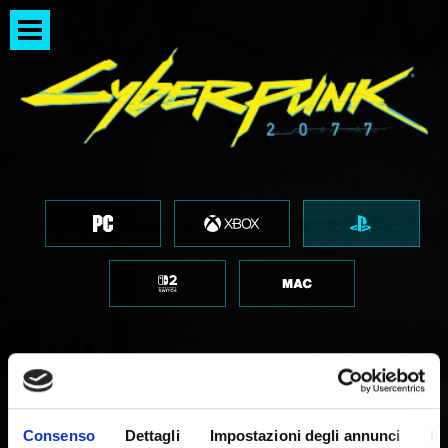
Aggiornamento PlayStation 5
Consenso
Dettagli
Impostazioni degli annunci
In