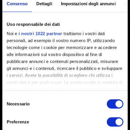
Consenso
Dettagli
Impostazioni degli annunci
In
una quest non possono essere
spostate nella Scorta
Uso responsabile dei dati
Noi e
i nostri 1022 partner
trattiamo i vostri dati
Creato 2 anni fa Aggiornato 1 anno fa
personali, ad esempio il vostro numero IP, utilizzando
tecnologie come i cookie per memorizzare e accedere
Nota che gli oggetti delle quest (segnati da un’icona
alle informazioni sul vostro dispositivo al fine di
gialla con un punto esclamativo) non possono essere
pubblicare annunci e contenuti personalizzati, misurare
messi nella Scorta: questa è una funzionalità voluta.
gli annunci e i contenuti, ricercare il pubblico e sviluppare
i servizi. Avete la possibilità di scegliere chi utilizza i
vostri dati e per quali scopi. Le vostre scelte in materia di
privacy sono applicabili solo su questa proprietà digitale
in cui avete effettuato le vostre scelte. È possibile
Selezione
modificare o revocare il proprio consenso in qualsiasi
Necessario
del
momento dalla Dichiarazione sui cookie o facendo clic
consenso
sull'icona di attivazione della privacy.
Preferenze
Italiano