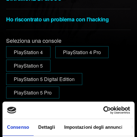
Ho riscontrato un problema con l'hacking
Seleziona una console
PlayStation 4
PlayStation 4 Pro
PlayStation 5
PlayStation 5 Digital Edition
PlayStation 5 Pro
Email (attento agli errori!)
Consenso
Dettagli
Impostazioni degli annunci
In