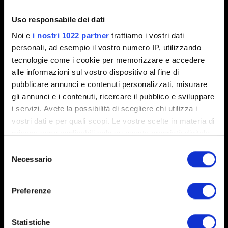
Breve descrizione del problema
Uso responsabile dei dati
Noi e
i nostri 1022 partner
trattiamo i vostri dati
personali, ad esempio il vostro numero IP, utilizzando
0/20
tecnologie come i cookie per memorizzare e accedere
alle informazioni sul vostro dispositivo al fine di
pubblicare annunci e contenuti personalizzati, misurare
Aggiungi file
gli annunci e i contenuti, ricercare il pubblico e sviluppare
Puoi allegare un file al tuo rapporto (ad esempio, una
i servizi. Avete la possibilità di scegliere chi utilizza i
schermata per evidenziare un problema grafico).
vostri dati e per quali scopi. Le vostre scelte in materia di
Limite: 12 MB
privacy sono applicabili solo su questa proprietà digitale
in cui avete effettuato le vostre scelte. È possibile
Selezione
Esplora
modificare o revocare il proprio consenso in qualsiasi
Necessario
del
momento dalla Dichiarazione sui cookie o facendo clic
consenso
sull'icona di attivazione della privacy.
Preferenze
Con il tuo consenso, vorremmo anche:
raccogliere informazioni sulla tua posizione
Statistiche