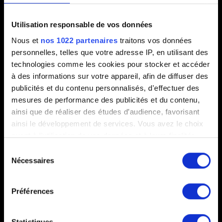
Courte description du problème
Utilisation responsable de vos données
Nous et
nos 1022 partenaires
traitons vos données
personnelles, telles que votre adresse IP, en utilisant des
0/20
technologies comme les cookies pour stocker et accéder
à des informations sur votre appareil, afin de diffuser des
Ajouter un fichier
publicités et du contenu personnalisés, d'effectuer des
mesures de performance des publicités et du contenu,
Vous pouvez joindre un fichier à votre rapport, comme une
ainsi que de réaliser des études d’audience, favorisant
capture d'écran dans le cas de problèmes graphiques. Limite :
ainsi le développement de services. Vous avez le choix
12 Mo.
quant à l'utilisation de vos données et à leurs finalités.
Vous pouvez modifier ou retirer votre consentement à
Parcourir
Sélection
tout moment en consultant la Déclaration relative aux
Nécessaires
du
cookies ou en cliquant sur l'icône de confidentialité.
consentement
Préférences
Si vous le permettez, nous aimerions également :
Collecter des informations sur votre localisation
géographique qui peuvent être précises à plusieurs
Statistiques