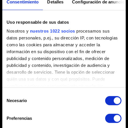
Consentimiento
Detalles
Configuración de anuncios
Uso responsable de sus datos
Breve descripción del problema
Nosotros y
nuestros 1022 socios
procesamos sus
datos personales, p.ej., su dirección IP, con tecnologías
como las cookies para almacenar y acceder la
información en su dispositivo con el fin de ofrecer
0/20
publicidad y contenido personalizados, medición de
publicidad y contenido, investigación de audiencia y
desarrollo de servicios. Tiene la opción de seleccionar
Añadir archivo
quién usa sus datos y con qué propósitos. Puede
Puedes adjuntar un archivo a tu informe, por ejemplo: una
cambiar o retirar su consentimiento en cualquier
captura de pantalla en caso de problemas con los gráficos.
momento desde la Declaración de cookies o clicando en
Selección
Límite: 12 MB.
el Menú de consentimiento.
Necesario
de
consentimiento
Explorar
Si lo permite, también quisiéramos:
Preferencias
Recopilar información sobre su ubicación