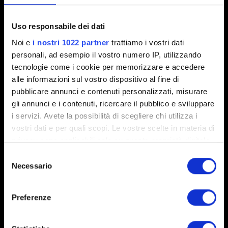
Breve descrizione del problema
Uso responsabile dei dati
Noi e
i nostri 1022 partner
trattiamo i vostri dati
personali, ad esempio il vostro numero IP, utilizzando
tecnologie come i cookie per memorizzare e accedere
0/20
alle informazioni sul vostro dispositivo al fine di
pubblicare annunci e contenuti personalizzati, misurare
Aggiungi file
gli annunci e i contenuti, ricercare il pubblico e sviluppare
i servizi. Avete la possibilità di scegliere chi utilizza i
Puoi allegare un file al tuo rapporto (ad esempio, una
vostri dati e per quali scopi. Le vostre scelte in materia di
schermata per evidenziare un problema grafico).
privacy sono applicabili solo su questa proprietà digitale
Limite: 12 MB
in cui avete effettuato le vostre scelte. È possibile
Selezione
modificare o revocare il proprio consenso in qualsiasi
Necessario
del
Esplora
momento dalla Dichiarazione sui cookie o facendo clic
consenso
sull'icona di attivazione della privacy.
Preferenze
Con il tuo consenso, vorremmo anche:
raccogliere informazioni sulla tua posizione