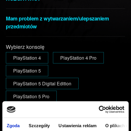
Mam problem z wytwarzaniem/ulepszaniem
przedmiotów
Wybierz konsolę
PlayStation 4
PlayStation 4 Pro
PlayStation 5
PlayStation 5 Digital Edition
PlayStation 5 Pro
E-mail (uwaga na literówki)
Zgoda
Szczegóły
Ustawienia reklam
O plikach c