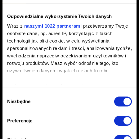
Krótki opis problemu
Odpowiedzialne wykorzystanie Twoich danych
Wraz z
naszymi 1022 partnerami
przetwarzamy Twoje
osobiste dane, np. adres IP, korzystając z takich
technologii jak pliki cookie, w celu wyświetlania
0/20
spersonalizowanych reklam i treści, analizowania tychże,
wychodzenia naprzeciw oczekiwaniom użytkowników i
Dodaj plik
rozwoju produktów. Masz wybór odnośnie tego, kto
używa Twoich danych i w jakich celach to robi.
Możesz załączyć do zgłoszenia plik np. zrzut ekranu.
Limit: 12 MB.
Jeśli wyrazisz na to zgodę, chcielibyśmy również:
Gromadzić dane dotyczące Twojej lokalizacji
Wybór
Przeglądaj
Niezbędne
geograficznej z dokładnością nawet do kilku metrów
zgody
Identyfikować Twoje urządzenie, aktywnie
analizując charakteryzującego je zbiory danych
Preferencje
(fingerprinting, czyli wirtualny odcisk palca)
Dowiedz się więcej odnośnie tego, jak Twoje osobiste