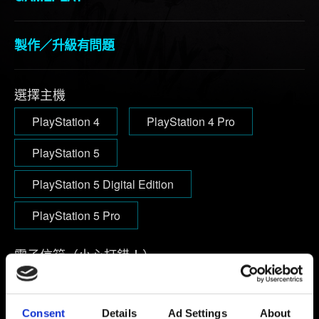
製作／升級有問題
選擇主機
PlayStation 4
PlayStation 4 Pro
PlayStation 5
PlayStation 5 Digital Edition
PlayStation 5 Pro
電子信箱（小心打錯！）
Consent
Details
Ad Settings
About