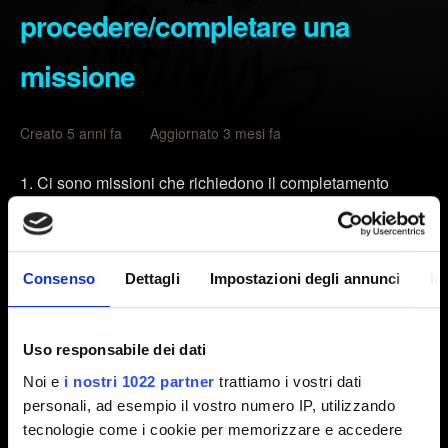
procedere/completare una
missione
Creato 5 anni fa Aggiornato 3 mesi fa
Ci sono missioni che richiedono il completamento
preliminare di altre missioni. Assicurati che nel diario non
ci sia un'altra missione da cui dipende la missione per cui
riscontri problemi.
Consenso
Dettagli
Impostazioni degli annunci
In
Svuota la cache della console:
Spegni la tua console. Non attivare la Modalità riposo.
Uso responsabile dei dati
Attendi che le spie della tua PlayStation si spengano
Noi e
i nostri 1022 partner
trattiamo i vostri dati
completamente e scollega il cavo di alimentazione.
personali, ad esempio il vostro numero IP, utilizzando
Attendi almeno 2 minuti.
tecnologie come i cookie per memorizzare e accedere