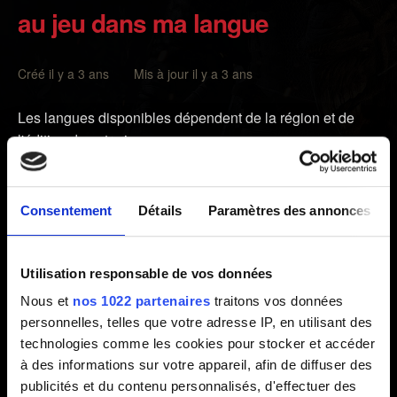
au jeu dans ma langue
Créé il y a 3 ans Mis à jour il y a 3 ans
Les langues disponibles dépendent de la région et de
l'édition de votre jeu.
Vous pouvez vérifier si un pack de langue adéquat pour
The Witcher 3 est disponible sur le Nintendo eShop.
Consentement
Détails
Paramètres des annonces
Veuillez noter qu'un pack de langue fonctionnera
uniquement s'il correspond à la région et à l'édition de
votre jeu.
Utilisation responsable de vos données
Nous et
nos 1022 partenaires
traitons vos données
Si vous souhaitez que nous vérifiions de quelle région
personnelles, telles que votre adresse IP, en utilisant des
provient votre carte de jeu, envoyez-nous le code situé
technologies comme les cookies pour stocker et accéder
au-dessus du code-barres à l'arrière de la boîte du jeu, ou
à des informations sur votre appareil, afin de diffuser des
celui qui est inscrit sur la carte de jeu (exemple : HAC-P-
publicités et du contenu personnalisés, d'effectuer des