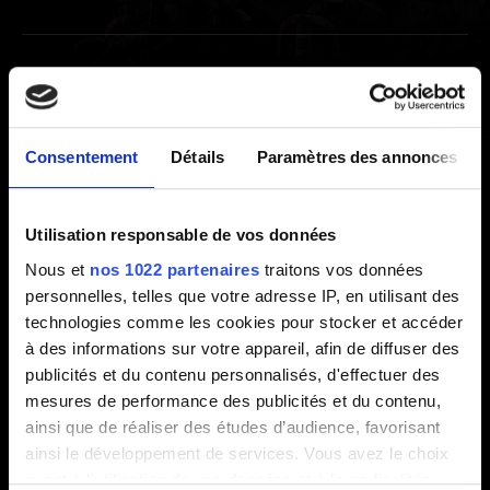
Bonus
Bande-son de Thronebreaker: The Witcher
Consentement
Détails
Paramètres des annonces
Tales
J'aimerais obtenir mon contenu numérique
Utilisation responsable de vos données
Thronebreaker: The Witcher Tales.
Nous et
nos 1022 partenaires
traitons vos données
personnelles, telles que votre adresse IP, en utilisant des
technologies comme les cookies pour stocker et accéder
Politique de création vidéo
à des informations sur votre appareil, afin de diffuser des
publicités et du contenu personnalisés, d'effectuer des
Politique de création vidéo
mesures de performance des publicités et du contenu,
ainsi que de réaliser des études d’audience, favorisant
ainsi le développement de services. Vous avez le choix
quant à l'utilisation de vos données et à leurs finalités.