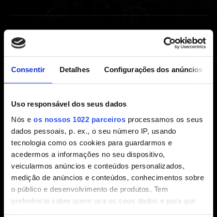
Extras
Trilha Sonora do Thronebreaker: The Wticher
Consentir
Detalhes
Configurações dos anúncios
Tales
Eu gostaria de resgatar meus itens digitais de
Uso responsável dos seus dados
Thronebreaker: The Witcher Tales
Nós e
os nossos 1022 parceiros
processamos os seus
dados pessoais, p. ex., o seu número IP, usando
tecnologia como os cookies para guardarmos e
Política de vídeos
acedermos a informações no seu dispositivo,
veicularmos anúncios e conteúdos personalizados,
Política de vídeo
medição de anúncios e conteúdos, conhecimentos sobre
o público e desenvolvimento de produtos. Tem
preferência sobre quem usa os seus dados e para que
fins.