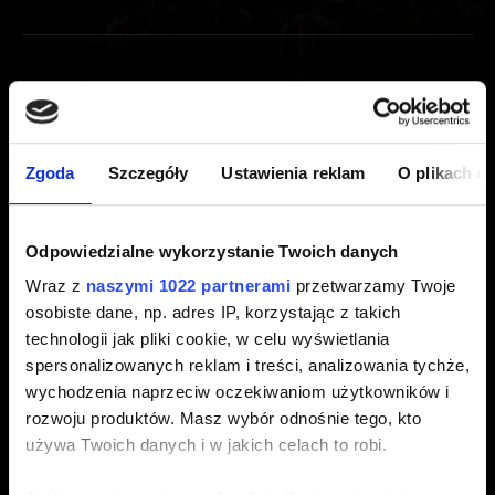
Dodatkowe materiały
Wojna Krwi: Wiedźmińskie Opowieści - ścieżka
Zgoda
Szczegóły
Ustawienia reklam
O plikach c
dźwiękowa z gry
Chcę odebrać cyfrowe dodatki Wojny Krwi
Odpowiedzialne wykorzystanie Twoich danych
Wraz z
naszymi 1022 partnerami
przetwarzamy Twoje
Polityka wideo
osobiste dane, np. adres IP, korzystając z takich
technologii jak pliki cookie, w celu wyświetlania
spersonalizowanych reklam i treści, analizowania tychże,
Polityka wideo
wychodzenia naprzeciw oczekiwaniom użytkowników i
rozwoju produktów. Masz wybór odnośnie tego, kto
używa Twoich danych i w jakich celach to robi.
Sugestie