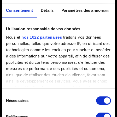
commentaire
Consentement
Détails
Paramètres des annonces
Créé il y a 7 ans Mis à jour il y a 4 mois
Utilisation responsable de vos données
Si vous souhaitez partager vos idées et opinions, merci
Nous et
nos 1022 partenaires
traitons vos données
de vous rendre sur nos
forums
.
personnelles, telles que votre adresse IP, en utilisant des
technologies comme les cookies pour stocker et accéder
à des informations sur votre appareil, afin de diffuser des
publicités et du contenu personnalisés, d'effectuer des
Besoin d'aide ?
mesures de performance des publicités et du contenu,
ainsi que de réaliser des études d’audience, favorisant
ainsi le développement de services. Vous avez le choix
Nous contacter
quant à l'utilisation de vos données et à leurs finalités.
Vous pouvez modifier ou retirer votre consentement à
Sélection
tout moment en consultant la Déclaration relative aux
Nécessaires
du
cookies ou en cliquant sur l'icône de confidentialité.
consentement
Préférences