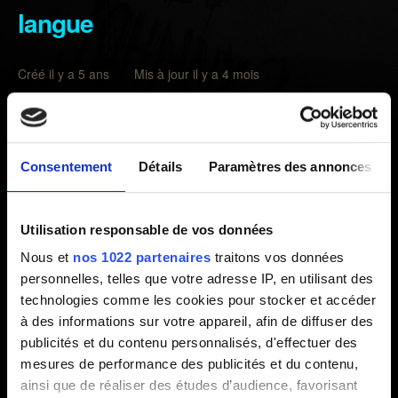
langue
Créé il y a 5 ans Mis à jour il y a 4 mois
Pour installer une langue différente de la langue
principale de votre région, vous devrez la télécharger.
Consentement
Détails
Paramètres des annonces
Dans le menu principal, rendez-vous dans
paramètres
→
langue
, sélectionnez une langue marquée comme
Non installée
, sélectionnez l'icône à côté (vérifiez que
Utilisation responsable de vos données
vous avez assez d'espace disponible).
Nous et
nos 1022 partenaires
traitons vos données
personnelles, telles que votre adresse IP, en utilisant des
NB : vous ne pouvez télécharger que les langues
technologies comme les cookies pour stocker et accéder
disponibles dans votre région, les langues des autres
à des informations sur votre appareil, afin de diffuser des
régions ne seront pas disponibles. Pour plus
publicités et du contenu personnalisés, d'effectuer des
d'information sur les langues disponibles, consultez
cet
mesures de performance des publicités et du contenu,
article
.
ainsi que de réaliser des études d’audience, favorisant