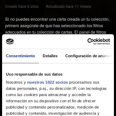
Creado hace 6 años Actualizado hace 11 meses
Si no puedes encontrar una carta creada un tu colección,
primero asegúrate de que has seleccionado los filtros
adecuados en tu colección de cartas. El panel de filtros
se encuentra en la parte derecha de la pantalla de la
colección de cartas.
Consentimiento
Detalles
Configuración de anuncios
Si te has asegurado de que los filtros son los correctos,
pero sigues sin encontrar la carta, infórmanos del
problema y asegúrate de facilitarnos en la descripción los
Uso responsable de sus datos
siguientes detalles:
Nosotros y
nuestros 1022 socios
procesamos sus
datos personales, p.ej., su dirección IP, con tecnologías
1. Nombre de la carta y si era premium o no.
como las cookies para almacenar y acceder la
información en su dispositivo con el fin de ofrecer
2. Fecha, hora y huso horario del momento en que
publicidad y contenido personalizados, medición de
creaste la carta.
publicidad y contenido, investigación de audiencia y