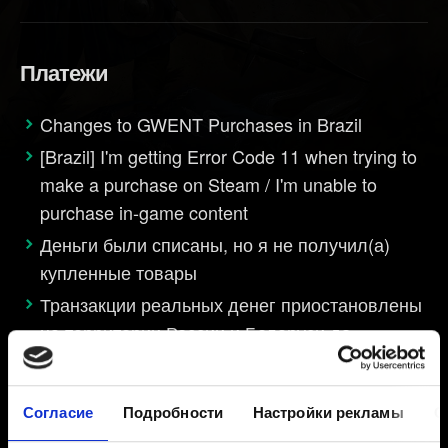
Платежи
Changes to GWENT Purchases in Brazil
[Brazil] I'm getting Error Code 11 when trying to
make a purchase on Steam / I'm unable to
purchase in-game content
Деньги были списаны, но я не получил(а)
купленные товары
Транзакции реальных денег приостановлены
на территории России и Беларуси до
дальнейшего указания
Согласие
Подробности
Настройки рекламы
О