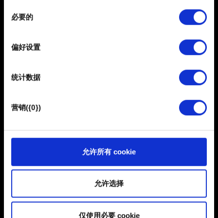
同
在
细节部分
查找有关您的个人数据如何处理的更多信息，
需要帮助？
必要的
意
并设置您的首选项。您可随时从Cookie声明中更改或撤回
选
您的同意事项。
择
联系我们
偏好设置
部分需要使用 Cookies 的是为了让网站功能可用，而另一
部分是非强制性的，可以为我们提供技术和内容相关的反
统计数据
馈，以便网站将更好地服务于您。例如帮助我们在社交媒
体上发现您，提供一些您可能会感兴趣的东西，我们偶尔
也可能与我们的合作伙伴分享我们的 Cookie 片段。但是，
营销({0})
使用所有这些非强制性的 Cookie 都需要提前获取您的许
可。
您可以在下面的"设置"菜单中找到有关我们使用 Cookie 的
允许所有 cookie
简体中文
所有详细信息，并调整您对 Cookie 的偏好。一旦您了解了
保持联系
其中的内容并准备好继续，请点击"确定"。
允许选择
仅使用必要 cookie