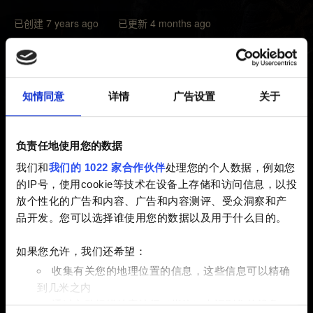
已创建 7 years ago 已更新 4 months ago
如果游戏发生了崩溃，请尝试按照以下的步骤清理缓存。
该操作不会删除您的任何游戏、数据或者存档。
知情同意
详情
广告设置
关于
1. 使用 Xbox 控制器或者 Xbox 上的
关机
按钮
关闭
Xbox
2. 拔掉 Xbox 背面的电源线
3. 等待
至少
两分钟
负责任地使用您的数据
4. 将电源线重新插回 Xbox
我们和
我们的 1022 家合作伙伴
处理您的个人数据，例如您
5. 重新打开您的 Xbox
的IP号，使用cookie等技术在设备上存储和访问信息，以投
放个性化的广告和内容、广告和内容测评、受众洞察和产
该操作会清理您的 Xbox 缓存，以及所有可能损坏的缓存
品开发。您可以选择谁使用您的数据以及用于什么目的。
数据。然后检查问题是否依然存在。如果只进行了这些操
作，问题依然没有解决，请尝试读取较早的游戏存档，查
如果您允许，我们还希望：
看是否有所帮助。
收集有关您的地理位置的信息，这些信息可以精确
到几米之内
通过主动扫描特定特征（指纹）来识别您的设备