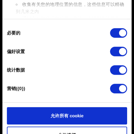
3. 清洁安装在第一步中下载的驱动程序。
收集有关您的地理位置的信息，这些信息可以精确
到几米之内
请注意，有时安装版本较旧的驱动程序也许能解决崩溃问
通过主动扫描特定特征（指纹）来识别您的设备
题。
同
在
细节部分
查找有关您的个人数据如何处理的更多信息，
必要的
意
并设置您的首选项。您可随时从Cookie声明中更改或撤回
选
您的同意事项。
择
需要帮助？
偏好设置
部分需要使用 Cookies 的是为了让网站功能可用，而另一
部分是非强制性的，可以为我们提供技术和内容相关的反
统计数据
馈，以便网站将更好地服务于您。例如帮助我们在社交媒
联系我们
体上发现您，提供一些您可能会感兴趣的东西，我们偶尔
也可能与我们的合作伙伴分享我们的 Cookie 片段。但是，
营销({0})
使用所有这些非强制性的 Cookie 都需要提前获取您的许
可。
您可以在下面的"设置"菜单中找到有关我们使用 Cookie 的
允许所有 cookie
所有详细信息，并调整您对 Cookie 的偏好。一旦您了解了
其中的内容并准备好继续，请点击"确定"。