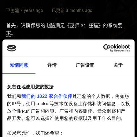
已创建 7 years ago 已更新 3 months ago
首先，请确保您的电脑满足《巫师 3：狂猎》
的系统要
求
。
如果满足系统要求，请确保关闭或禁用电脑上所有不必要
的应用。其中包括杀毒软件和反恶意软件程序。
如果问题依然存在，请检查您的电脑是否存在恶意软件或
知情同意
详情
广告设置
关于
病毒。它们有时会造成崩溃。
您还可以按照这里的说明对游戏文件进行验证
。
负责任地使用您的数据
我们和
我们的 1022 家合作伙伴
处理您的个人数据，例如您
如果上述方法均无效，您可以重新安装 GPU 驱动程序。
的IP号，使用cookie等技术在设备上存储和访问信息，以投
请严格按照以下步骤来操作：
放个性化的广告和内容、广告和内容测评、受众洞察和产
品开发。您可以选择谁使用您的数据以及用于什么目的。
1. 为您的 GPU 下载最新的驱动程序，但先不要安装。
2.
下载并运行显卡驱动卸载程序，移除之前的驱动版本
。
如果您允许，我们还希望：