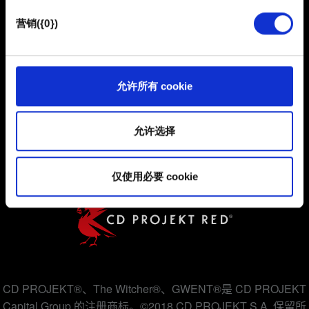
也可能与我们的合作伙伴分享我们的 Cookie 片段。但是，
营销({0})
使用所有这些非强制性的 Cookie 都需要提前获取您的许
可。
您可以在下面的"设置"菜单中找到有关我们使用 Cookie 的
允许所有 cookie
用户协议
所有详细信息，并调整您对 Cookie 的偏好。一旦您了解了
其中的内容并准备好继续，请点击"确定"。
隐私政策
允许选择
COOKIE 政策
仅使用必要 cookie
CD PROJEKT®、The Witcher®、GWENT®是 CD PROJEKT
Capital Group 的注册商标。©2018 CD PROJEKT S.A. 保留所