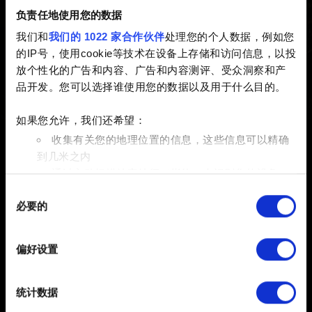
负责任地使用您的数据
已创建 3 years ago 已更新 8 months ago
我们和
我们的 1022 家合作伙伴
处理您的个人数据，例如您
的IP号，使用cookie等技术在设备上存储和访问信息，以投
如果您遇到崩溃或性能问题，请确保您安装了最新的图形
放个性化的广告和内容、广告和内容测评、受众洞察和产
驱动程序。
品开发。您可以选择谁使用您的数据以及用于什么目的。
下载链接：
NVIDIA
，
AMD
，
Intel
如果您允许，我们还希望：
收集有关您的地理位置的信息，这些信息可以精确
到几米之内
通过主动扫描特定特征（指纹）来识别您的设备
同
在
细节部分
查找有关您的个人数据如何处理的更多信息，
必要的
意
并设置您的首选项。您可随时从Cookie声明中更改或撤回
选
您的同意事项。
择
偏好设置
部分需要使用 Cookies 的是为了让网站功能可用，而另一
简体中文
部分是非强制性的，可以为我们提供技术和内容相关的反
保持联系
统计数据
馈，以便网站将更好地服务于您。例如帮助我们在社交媒
体上发现您，提供一些您可能会感兴趣的东西，我们偶尔