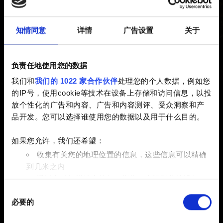
已创建 2 years ago 已更新 2 years ago
知情同意
详情
广告设置
关于
如想访问《巫师》漫画，请按照以下步骤操作：
前往
https://www.thewitcher.com/comicbook/
负责任地使用您的数据
我们和
我们的 1022 家合作伙伴
处理您的个人数据，例如您
点击“Sign in with CDPR account”。
的IP号，使用cookie等技术在设备上存储和访问信息，以投
使用您登录 REDlauncher 或“我的奖励”的 CD
放个性化的广告和内容、广告和内容测评、受众洞察和产
PROJEKT RED 帐户登录。
品开发。您可以选择谁使用您的数据以及用于什么目的。
请注意：
您需要先启动游戏，并使用 CD PROJEKT RED
如果您允许，我们还希望：
帐户登录 REDlauncher（PC）或主菜单（主机）中的“我
收集有关您的地理位置的信息，这些信息可以精确
的奖励”，才能够领取奖励。仅通过 CD PROJEKT RED
到几米之内
帐户管理面板绑定 PlayStation、Microsoft 或 Steam 帐户
通过主动扫描特定特征（指纹）来识别您的设备
无法获得领取奖励的权限。
同
在
细节部分
查找有关您的个人数据如何处理的更多信息，
必要的
意
并设置您的首选项。您可随时从Cookie声明中更改或撤回
选
您的同意事项。