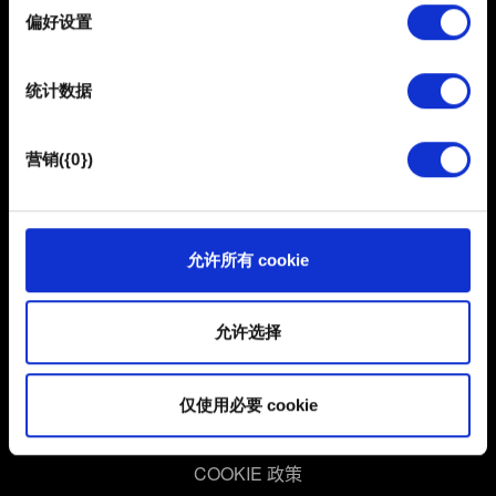
择
偏好设置
部分需要使用 Cookies 的是为了让网站功能可用，而另一
部分是非强制性的，可以为我们提供技术和内容相关的反
统计数据
馈，以便网站将更好地服务于您。例如帮助我们在社交媒
体上发现您，提供一些您可能会感兴趣的东西，我们偶尔
也可能与我们的合作伙伴分享我们的 Cookie 片段。但是，
营销({0})
使用所有这些非强制性的 Cookie 都需要提前获取您的许
简体中文
可。
保持联系
您可以在下面的"设置"菜单中找到有关我们使用 Cookie 的
允许所有 cookie
所有详细信息，并调整您对 Cookie 的偏好。一旦您了解了
其中的内容并准备好继续，请点击"确定"。
允许选择
用户协议
仅使用必要 cookie
隐私政策
COOKIE 政策