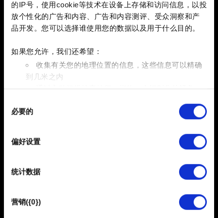
问题的简短描述
的IP号，使用cookie等技术在设备上存储和访问信息，以投
放个性化的广告和内容、广告和内容测评、受众洞察和产
品开发。您可以选择谁使用您的数据以及用于什么目的。
如果您允许，我们还希望：
0/20
收集有关您的地理位置的信息，这些信息可以精确
到几米之内
添加文件
通过主动扫描特定特征（指纹）来识别您的设备
同
您可以在报告中附带文件。比如图形问题的截图。限制大小：
在
细节部分
查找有关您的个人数据如何处理的更多信息，
必要的
意
12 MB。
并设置您的首选项。您可随时从Cookie声明中更改或撤回
选
您的同意事项。
浏览
择
偏好设置
部分需要使用 Cookies 的是为了让网站功能可用，而另一
部分是非强制性的，可以为我们提供技术和内容相关的反
提交
统计数据
馈，以便网站将更好地服务于您。例如帮助我们在社交媒
体上发现您，提供一些您可能会感兴趣的东西，我们偶尔
也可能与我们的合作伙伴分享我们的 Cookie 片段。但是，
营销({0})
使用所有这些非强制性的 Cookie 都需要提前获取您的许
有关个人数据的信息