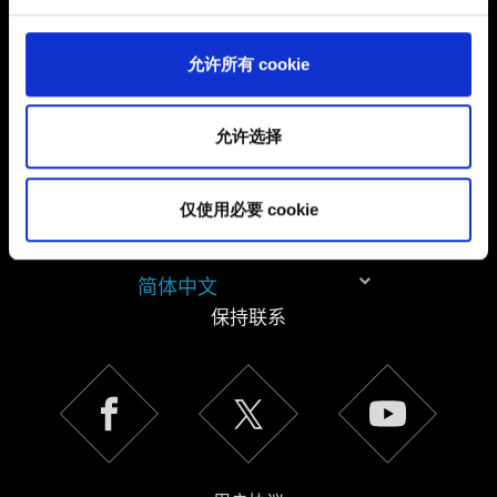
可。
您可以在下面的"设置"菜单中找到有关我们使用 Cookie 的
允许所有 cookie
所有详细信息，并调整您对 Cookie 的偏好。一旦您了解了
其中的内容并准备好继续，请点击"确定"。
允许选择
仅使用必要 cookie
简体中文
保持联系
《隐私政
策》