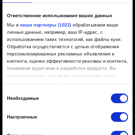
Короткое описание проблемы
Ответственное использование ваших данных
Мы и
наши партнеры (1022)
обрабатываем ваши
личные данные, например, ваш IP-адрес, с
0/20
использованием таких технологий, как файлы куки.
Обработка осуществляется с целью отображения
Добавление файла
персонализированных рекламных объявления и
контента, оценки эффективности рекламы и контента,
Вы можете прикрепить файл к вашему сообщению,
понимания аудитории и разработки продукта. Вы
например скриншот трудностей с графикой.
можете выбирать, кто может использовать ваши
Ограничения: 12 МБ.
данные и для каких целей.
Открыть
Выбор
Если вы разрешите, мы также хотели бы:
Необходимые
согласия
собирать информацию о вашем
географическом местоположении с возможной
Настроечные
точностью до нескольких метров
Распознавать ваше устройство посредством
его активного сканирования на наличие