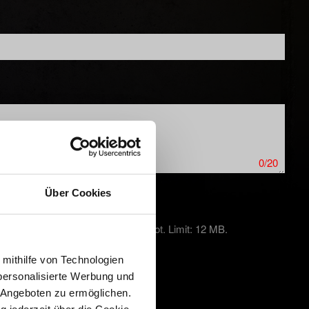
0/20
Über Cookies
kproblemen auf PC einen Screenshot. Limit: 12 MB.
 mithilfe von Technologien
personalisierte Werbung und
 Angeboten zu ermöglichen.