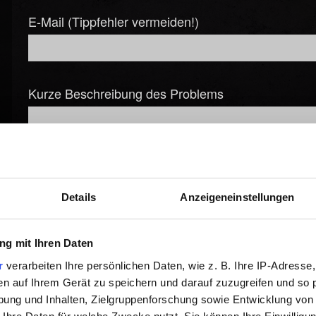
E-Mail (Tippfehler vermeiden!)
Kurze Beschreibung des Problems
Details
Anzeigeneinstellungen
Datei hinzufügen
Du kannst deinem Bericht eine Datei anhängen, z.B. bei Grafi
g mit Ihren Daten
r
verarbeiten Ihre persönlichen Daten, wie z. B. Ihre IP-Adresse,
Durchsuchen
en auf Ihrem Gerät zu speichern und darauf zuzugreifen und so 
ung und Inhalten, Zielgruppenforschung sowie Entwicklung von