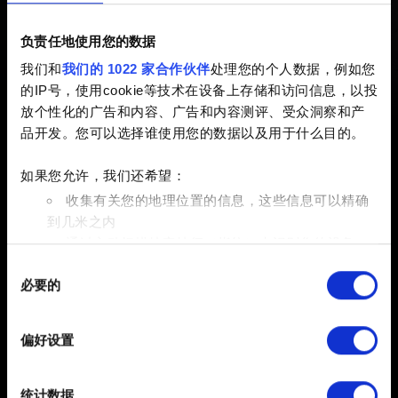
朋克 2077》发生错误。游戏现在
负责任地使用您的数据
将会强制关闭。」
我们和
我们的 1022 家合作伙伴
处理您的个人数据，例如您
的IP号，使用cookie等技术在设备上存储和访问信息，以投
放个性化的广告和内容、广告和内容测评、受众洞察和产
已创建 3 years ago 已更新 6 months ago
品开发。您可以选择谁使用您的数据以及用于什么目的。
如果在启动《赛博朋克 2077》时遭遇该错误，请按照
这里
如果您允许，我们还希望：
的操作步骤清洁安装游戏。
收集有关您的地理位置的信息，这些信息可以精确
到几米之内
通过主动扫描特定特征（指纹）来识别您的设备
同
在
细节部分
查找有关您的个人数据如何处理的更多信息，
必要的
意
并设置您的首选项。您可随时从Cookie声明中更改或撤回
选
您的同意事项。
择
偏好设置
部分需要使用 Cookies 的是为了让网站功能可用，而另一
部分是非强制性的，可以为我们提供技术和内容相关的反
简体中文
统计数据
馈，以便网站将更好地服务于您。例如帮助我们在社交媒