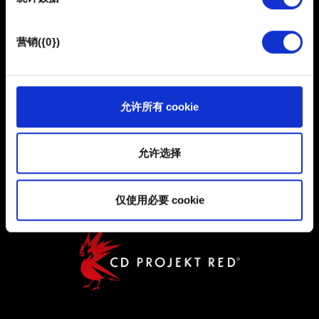
保持联系
体上发现您，提供一些您可能会感兴趣的东西，我们偶尔
也可能与我们的合作伙伴分享我们的 Cookie 片段。但是，
营销({0})
使用所有这些非强制性的 Cookie 都需要提前获取您的许
可。
您可以在下面的"设置"菜单中找到有关我们使用 Cookie 的
允许所有 cookie
所有详细信息，并调整您对 Cookie 的偏好。一旦您了解了
用户协议
其中的内容并准备好继续，请点击"确定"。
允许选择
隐私政策
COOKIE 政策
仅使用必要 cookie