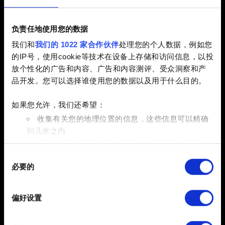
2.31 (最新)
2.3
1.63
负责任地使用您的数据
其他
我们和
我们的 1022 家合作伙伴
处理您的个人数据，例如您
电子邮件（请不要输入错别字！）
的IP号，使用cookie等技术在设备上存储和访问信息，以投
放个性化的广告和内容、广告和内容测评、受众洞察和产
品开发。您可以选择谁使用您的数据以及用于什么目的。
如果您允许，我们还希望：
问题的简短描述
收集有关您的地理位置的信息，这些信息可以精确
到几米之内
通过主动扫描特定特征（指纹）来识别您的设备
同
在
细节部分
查找有关您的个人数据如何处理的更多信息，
0/20
必要的
意
并设置您的首选项。您可随时从Cookie声明中更改或撤回
选
您的同意事项。
添加文件
择
偏好设置
部分需要使用 Cookies 的是为了让网站功能可用，而另一
您可以在报告中附带文件。比如图形问题的截图。限制大小：
部分是非强制性的，可以为我们提供技术和内容相关的反
12 MB。