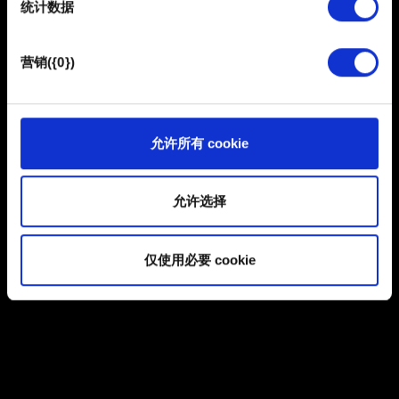
统计数据
馈，以便网站将更好地服务于您。例如帮助我们在社交媒
体上发现您，提供一些您可能会感兴趣的东西，我们偶尔
浏览
也可能与我们的合作伙伴分享我们的 Cookie 片段。但是，
营销({0})
使用所有这些非强制性的 Cookie 都需要提前获取您的许
可。
提交
您可以在下面的"设置"菜单中找到有关我们使用 Cookie 的
允许所有 cookie
所有详细信息，并调整您对 Cookie 的偏好。一旦您了解了
有关个人数据的信息
其中的内容并准备好继续，请点击"确定"。
允许选择
仅使用必要 cookie