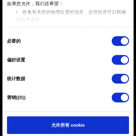
报错：
如果您允许，我们还希望：
收集有关您的地理位置的信息，这些信息可以精确
奖励名称
到几米之内
通过主动扫描特定特征（指纹）来识别您的设备
收到的奖励（如果有的话）
同
在
细节部分
查找有关您的个人数据如何处理的更多信息，
主菜单中「
我的奖励
」的截图或者照片。
必要的
意
并设置您的首选项。您可随时从Cookie声明中更改或撤回
选
您的同意事项。
择
偏好设置
部分需要使用 Cookies 的是为了让网站功能可用，而另一
需要帮助？
部分是非强制性的，可以为我们提供技术和内容相关的反
统计数据
馈，以便网站将更好地服务于您。例如帮助我们在社交媒
体上发现您，提供一些您可能会感兴趣的东西，我们偶尔
联系我们
也可能与我们的合作伙伴分享我们的 Cookie 片段。但是，
营销({0})
使用所有这些非强制性的 Cookie 都需要提前获取您的许
可。
您可以在下面的"设置"菜单中找到有关我们使用 Cookie 的
允许所有 cookie
所有详细信息，并调整您对 Cookie 的偏好。一旦您了解了