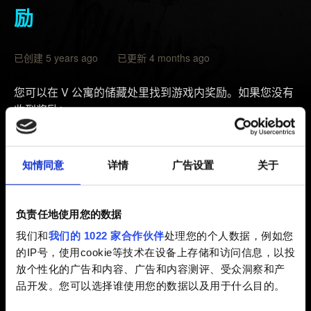
励
已创建 5 years ago 已更新 4 months ago
您可以在 V 公寓的储藏处里找到游戏内奖励。如果您没有
收到奖励：
请确保使用了 REDlauncher 来运行游戏（它会在点击
「
开始游戏
」后打开）。
知情同意
详情
广告设置
关于
使用您的 CD PROJEKT RED 帐户登录
REDlauncher。如果您没有 CD PROJEKT RED 帐户登，
负责任地使用您的数据
可以免费创建一个。
我们和
我们的 1022 家合作伙伴
处理您的个人数据，例如您
进行清洁安装游戏。安装方法参见
这里
。
的IP号，使用cookie等技术在设备上存储和访问信息，以投
确保您处于在线状态，并且重新启动游戏。
放个性化的广告和内容、广告和内容测评、受众洞察和产
品开发。您可以选择谁使用您的数据以及用于什么目的。
如果上述步骤没有帮助，请将以下信息发送给我们来进行