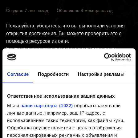
Создано 7 лет назад Обновлено 4 месяца назад
Пожалуйста, убедитесь, что вы выполнили условия
открытия достижения. Вы можете проверить это с
помощью ресурсов из сети.
Если вы выполнили условия, но достижение не
открылось, очистите кэш консоли:
Отключите консоль.
Согласие
Подробности
Настройки рекламы
О
Как только световой индикатор перестанет мигать,
отсоедините кабель питания от консоли.
Ответственное использование ваших данных
Подождите около 30 секунд.
Мы и
наши партнеры (1022)
обрабатываем ваши
Подключите кабель питания к консоли и включите
личные данные, например, ваш IP-адрес, с
её.
использованием таких технологий, как файлы куки.
Обработка осуществляется с целью отображения
Далее, попробуйте ещё раз активировать достижение
персонализированных рекламных объявления и