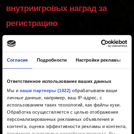
внутриигровых наград за
регистрацию
Создано 3 года назад Обновлено 2 года назад
Награды ждут вас в королевском замке в Вызиме.
Согласие
Подробности
Настройки рекламы
О
Чтобы узнать, как их найти, прочитайте письмо от
Йеннифэр, которое лежит в вашем рюкзаке.
Ответственное использование ваших данных
1. Убедитесь, что игра «Ведьмак 3: Дикая Охота»
Мы и
наши партнеры (1022)
обрабатываем ваши
связана с учётной записью CD PROJEKT RED:
личные данные, например, ваш IP-адрес, с
Выберите пункт «МОИ НАГРАДЫ» в главном меню
использованием таких технологий, как файлы куки.
игры «Ведьмак 3: Дикая Охота» и войдите в учётную
Обработка осуществляется с целью отображения
запись.
персонализированных рекламных объявления и
2. Убедитесь, что вы подключены к интернету, и
контента, оценки эффективности рекламы и контента,
перезапустите игру.
понимания аудитории и разработки продукта. Вы