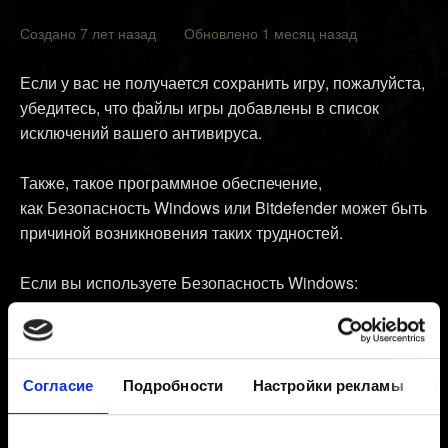
Создано 7 лет назад Обновлено 1 месяц назад
Если у вас не получается сохранить игру, пожалуйста,
убедитесь, что файлы игры добавлены в список
исключений вашего антивируса.
Также, такое программное обеспечение,
как Безопасность Windows или Bitdefender может быть
причиной возникновения таких трудностей.
Если вы используете Безопасность Windows:
Откройте
Безопасность Windows
.
Выберите пункт
Защита от вирусов и угроз
.
Согласие
Подробности
Настройки рекламы
О
Нажмите на
Параметры защиты от вирусов и
других угроз
.