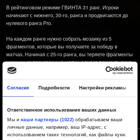
В рейтинговом режиме ГВИНТА 31 ранг. Игроки
начинают с нижнего, 30-го, ранга и продвигаются до
нулевого ранга Pro.
На каждом ранге нужно собрать мозаику из 5
фрагментов, которые вы получаете за победу в
матчах. Начиная с 25-го ранга, вы теряете фрагменты
мозаики за проигранные матчи, однако понизить ранг
во время текущего сезона невозможно.
Начиная с третьей победы подряд, вы получаете по
Согласие
Подробности
Настройки рекламы
О
дополнительному фрагменту мозаики в качестве
бонуса за победную серию (не относится к 7-му рангу
и выше). Если игра окончилась вничью, победная
Ответственное использование ваших данных
серия не сбрасывается.
Мы и
наши партнеры (1022)
обрабатываем ваши
личные данные, например, ваш IP-адрес, с
использованием таких технологий, как файлы куки.
Ранг
Победная серия
Поражение