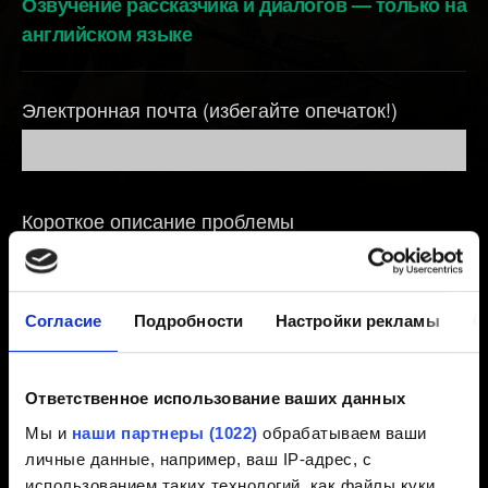
Озвучение рассказчика и диалогов — только на
английском языке
Электронная почта (избегайте опечаток!)
Короткое описание проблемы
Согласие
Подробности
Настройки рекламы
О
0/20
Ответственное использование ваших данных
Добавление файла
Мы и
наши партнеры (1022)
обрабатываем ваши
Вы можете прикрепить файл к вашему сообщению,
личные данные, например, ваш IP-адрес, с
например скриншот трудностей с графикой.
использованием таких технологий, как файлы куки.