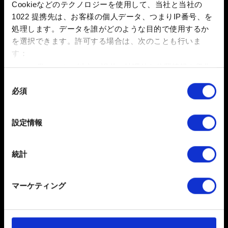
容量制限：12 MB
Cookieなどのテクノロジーを使用して、当社と当社の
1022 提携先は、お客様の個人データ、つまりIP番号、を
参照
処理します。データを誰がどのような目的で使用するか
を選択できます。
許可する場合は、次のことも行いま
す：
数メートル以内の誤差の地理的な位置情報を収集
します
同
必須
特定の特性（フィンガープリント）を積極的にス
意
キャンしてデバイスを特定します
の
送信
選
詳細セクション
で個人データの処理方法と設定を行って
設定情報
択
ください。「Cookie宣言」からいつでも同意を変更また
は撤回できます。
個人データの取り扱いに関するお知らせ
統計
一部のCookieはウェブサイトの機能を正常にお使いいた
だくために必要なものです。その他のCookieは、ウェブ
マーケティング
サイトの品質向上のために、オプションとして技術的お
よびコンテンツ関連のフィードバックを送信します。ま
た、ソーシャルメディア上などでお客様が興味を持ちそ
うなコンテンツをお届けするために、一部のCookieをパ