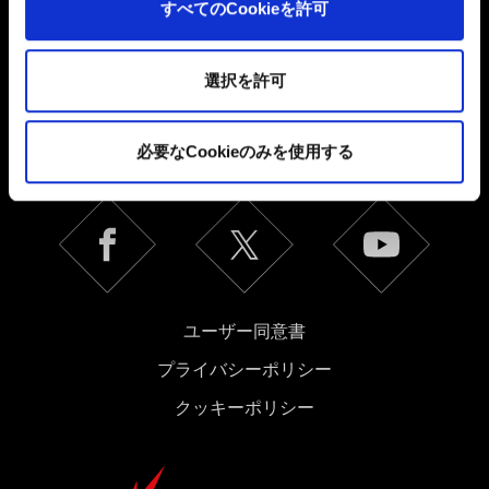
すべてのCookieを許可
ートナーに提供する場合があります。お客様の許可なく
これらのオプションが有効になることはありません。
選択を許可
日本語
Cookieの使用およびパフォーマンスの変更点に関する詳
細は、下記の「設定」メニューでご確認ください。
ソーシャルメディア
必要なCookieのみを使用する
ユーザー同意書
プライバシーポリシー
クッキーポリシー