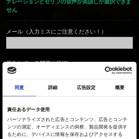
ナレーションとセリフの音声が英語しか選択できま
せん
メール（入力ミスにご注意ください！）
発生している問題の詳細
同意
詳細
広告設定
概要
0/20
責任あるデータ使用
ファイルを追加
パーソナライズされた広告とコンテンツ、広告とコンテ
このレポートにファイルを添付できます。例：グラフィック
ンツの測定、オーディエンスの洞察、製品開発を提供す
関連の問題の場合、画面写真
るために、デバイスに情報を保存およびアクセスする