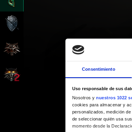
Consentimiento
Uso responsable de sus dat
Nosotros y
nuestros 1022 s
cookies para almacenar y acce
personalizados, medición de p
de seleccionar quién usa sus
momento desde la Declaració