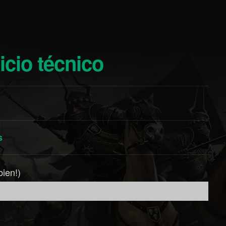
vicio técnico
s
bien!)