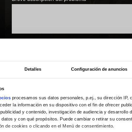
Añadir archivo
Puedes adjuntar un archivo a tu informe, por ejemplo: una capt
Límite: 12 MB.
Detalles
Configuración de anuncios
Explorar
os
ocios
procesamos sus datos personales, p.ej., su dirección IP, 
der la información en su dispositivo con el fin de ofrecer publi
ublicidad y contenido, investigación de audiencia y desarrollo d
 datos y con qué propósitos. Puede cambiar o retirar su consent
Enviar
n de cookies o clicando en el Menú de consentimiento.