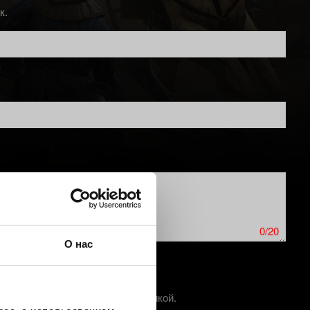
к.
0/20
О нас
ер скриншот трудностей с графикой.