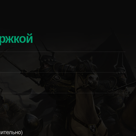
ержкой
ительно)