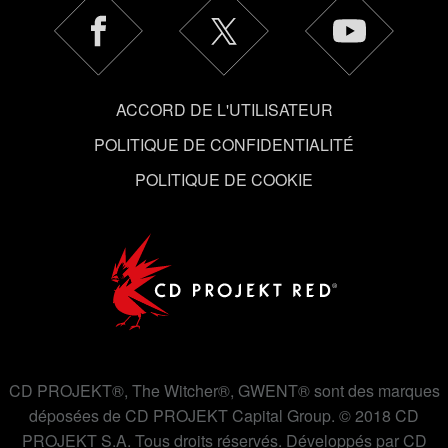
qu'avec votre permission.
Vous pouvez consulter tous les détails sur notre
utilisation des cookies et modifier vos préférences dans
ACCORD DE L'UTILISATEUR
le menu "Paramètres" ci-dessous.
POLITIQUE DE CONFIDENTIALITÉ
POLITIQUE DE COOKIE
CD PROJEKT®, The Witcher®, GWENT® sont des marques
déposées de CD PROJEKT Capital Group. © 2018 CD
PROJEKT S.A. Tous droits réservés. Développés par CD