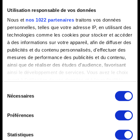
Utilisation responsable de vos données
Nous et
nos 1022 partenaires
traitons vos données
0/20
personnelles, telles que votre adresse IP, en utilisant des
technologies comme les cookies pour stocker et accéder
à des informations sur votre appareil, afin de diffuser des
Ajouter un fichier
publicités et du contenu personnalisés, d'effectuer des
Vous pouvez joindre un fichier à votre rapport, comme une
mesures de performance des publicités et du contenu,
capture d'écran dans le cas de problèmes graphiques. Limite :
ainsi que de réaliser des études d’audience, favorisant
12 Mo.
ainsi le développement de services. Vous avez le choix
quant à l'utilisation de vos données et à leurs finalités.
Parcourir
Vous pouvez modifier ou retirer votre consentement à
Sélection
tout moment en consultant la Déclaration relative aux
Nécessaires
du
cookies ou en cliquant sur l'icône de confidentialité.
consentement
Préférences
Si vous le permettez, nous aimerions également :
Collecter des informations sur votre localisation
géographique qui peuvent être précises à plusieurs
Statistiques
Envoyer