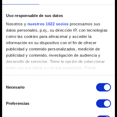
Breve descripción del problema
Uso responsable de sus datos
Nosotros y
nuestros 1022 socios
procesamos sus
datos personales, p.ej., su dirección IP, con tecnologías
como las cookies para almacenar y acceder la
información en su dispositivo con el fin de ofrecer
0/20
publicidad y contenido personalizados, medición de
publicidad y contenido, investigación de audiencia y
Añadir archivo
desarrollo de servicios. Tiene la opción de seleccionar
quién usa sus datos y con qué propósitos. Puede
Puedes adjuntar un archivo a tu informe, por ejemplo: una
cambiar o retirar su consentimiento en cualquier
captura de pantalla en caso de problemas con los gráficos.
momento desde la Declaración de cookies o clicando en
Límite: 12 MB.
Selección
el Menú de consentimiento.
Necesario
de
Explorar
consentimiento
Si lo permite, también quisiéramos:
Preferencias
Recopilar información sobre su ubicación
geográfica que puede tener una precisión de varios