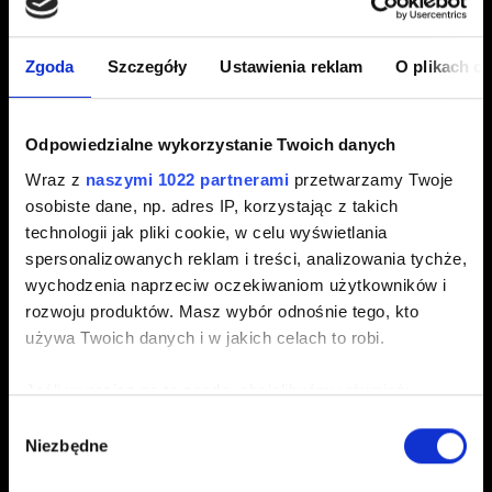
Edycja Kompletna
Zgoda
Szczegóły
Ustawienia reklam
O plikach c
E-mail (uwaga na literówki)
Odpowiedzialne wykorzystanie Twoich danych
Wraz z
naszymi 1022 partnerami
przetwarzamy Twoje
osobiste dane, np. adres IP, korzystając z takich
Krótki opis problemu
technologii jak pliki cookie, w celu wyświetlania
spersonalizowanych reklam i treści, analizowania tychże,
wychodzenia naprzeciw oczekiwaniom użytkowników i
rozwoju produktów. Masz wybór odnośnie tego, kto
0/20
używa Twoich danych i w jakich celach to robi.
Jeśli wyrazisz na to zgodę, chcielibyśmy również:
Dodaj plik
Gromadzić dane dotyczące Twojej lokalizacji
Wybór
Możesz załączyć do zgłoszenia plik np. zrzut ekranu.
Niezbędne
geograficznej z dokładnością nawet do kilku metrów
zgody
Limit: 12 MB.
Identyfikować Twoje urządzenie, aktywnie