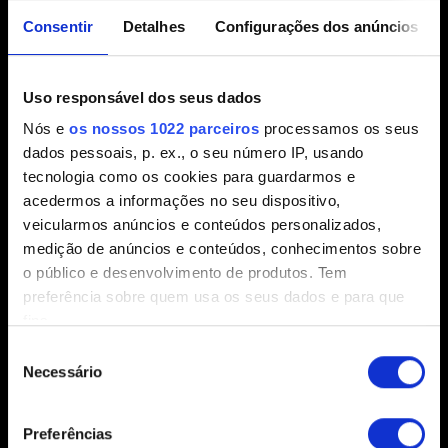
Consentir
Detalhes
Configurações dos anúncios
E-mail (cuidado com erros de digitação!)
Uso responsável dos seus dados
Nós e
os nossos 1022 parceiros
processamos os seus
Breve descrição do problema
dados pessoais, p. ex., o seu número IP, usando
tecnologia como os cookies para guardarmos e
acedermos a informações no seu dispositivo,
veicularmos anúncios e conteúdos personalizados,
medição de anúncios e conteúdos, conhecimentos sobre
0/20
o público e desenvolvimento de produtos. Tem
preferência sobre quem usa os seus dados e para que
Adicionar arquivo
fins.
Você pode anexar um arquivo para o seu relatório, ex: uma
Seleção
Se permitir, gostaríamos também de:
Necessário
foto do erro no caso de problemas gráficos. Limite: 12 MB
de
Recolher informações sobre a sua localização
consentimento
geográfica as quais podem ter uma precisão de
Pesquisar
Preferências
vários metros