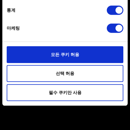
찾아보기
location which can be accurate to within several
meters
통계
Identify your device by actively scanning it for
specific characteristics (fingerprinting)
마케팅
Find out more about how your personal data is processed
and set your preferences in the
details section
.
보내기
일부 쿠키는 웹 사이트를 정상적으로 이용하기 위해
모든 쿠키 허용
필요합니다. 그 밖의 쿠키는 선택적이며, 당사에 콘텐츠
관련 기술적 피드백을 제공하여 사용자의 웹사이트 이용
개인 정보 처리 관련 정보
환경을 개선하기 위해 사용됩니다. 예를 들어, 소셜
선택 허용
미디어를 통해 사용자와 소통할 경우, 사용자의 선호도를
파악하기 위해 쿠키의 일부를 저희 파트너와 공유할 수도
필수 쿠키만 사용
있습니다. 물론, 이처럼 선택적으로 쿠키를 사용할
경우에는 사용자의 동의를 구할 것입니다.
쿠키 사용에 관한 세부 사항이나 관련 설정은 아래의
"Settings" 메뉴에서 확인할 수 있습니다.