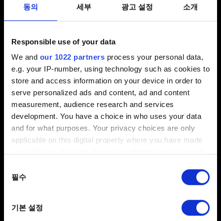
동의
세부
광고 설정
소개
이메일(오타에 주의하세요!)
Responsible use of your data
We and
our 1022 partners
process your personal data,
e.g. your IP-number, using technology such as cookies to
문제에 관한 간단한 설명
store and access information on your device in order to
serve personalized ads and content, ad and content
measurement, audience research and services
development. You have a choice in who uses your data
0/20
and for what purposes. Your privacy choices are only
applicable on this digital property where you have made
your choices. You can change or withdraw your consent
파일 추가
any time from the Cookie Declaration or by clicking on
동의
보고서에 파일을 첨부할 수 있습니다. 예를 들어 그래픽
the Privacy trigger icon.
필수
선택
문제인 경우, 스크린샷을 첨부할 수 있습니다.
첨부 파일의 크기는 최대 12MB입니다.
If you allow, we would also like to:
기본 설정
Collect information about your geographical