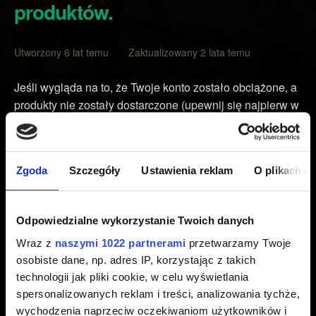
produktów.
Utworzony 6 lat temu Zaktualizowany 2 lata temu
Jeśli wygląda na to, że Twoje konto zostało obciążone, a
produkty nie zostały dostarczone (upewnij się najpierw w
menu "Otwórz Fanty" w Sklepie, w grze), lub jeśli
obciążono konto więcej niż raz, skorzystaj z przycisku
„Skontaktuj się z nami” poniżej. Dołącz dowód zakupu
Zgoda
Szczegóły
Ustawienia reklam
O plikach c
(np. zrzut ekranu z pokwitowaniem albo mailowym
potwierdzeniem) oraz datę i godzinę transakcji.
Odpowiedzialne wykorzystanie Twoich danych
Jeśli chcesz uzyskać zwrot pieniędzy po zakupie w grze
Wraz z
naszymi 1022 partnerami
przetwarzamy Twoje
na urządzeniu Android, wejdź na stronę:
osobiste dane, np. adres IP, korzystając z takich
https://support.google.com/googleplay/answer/2479637?
technologii jak pliki cookie, w celu wyświetlania
hl=pl
spersonalizowanych reklam i treści, analizowania tychże,
wychodzenia naprzeciw oczekiwaniom użytkowników i