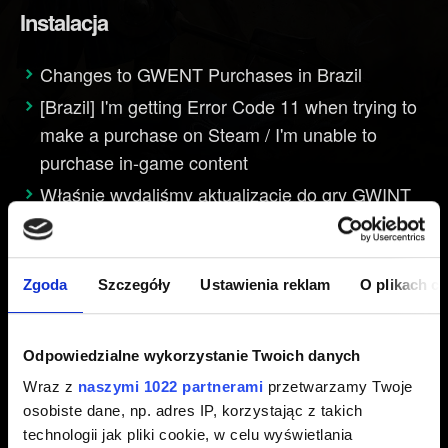
Instalacja
Changes to GWENT Purchases in Brazil
[Brazil] I'm getting Error Code 11 when trying to
make a purchase on Steam / I'm unable to
purchase in-game content
Właśnie wydaliśmy aktualizację do gry GWINT
na Androida!
Nie mogę zaktualizować/zainstalować GWINTA
Nie mogę uruchomić GWINTA
Zgoda
Szczegóły
Ustawienia reklam
O plikach c
Czy moje urządzenie z Androidem jest
obsługiwane?
Odpowiedzialne wykorzystanie Twoich danych
Wraz z
naszymi 1022 partnerami
przetwarzamy Twoje
osobiste dane, np. adres IP, korzystając z takich
Wydajność
technologii jak pliki cookie, w celu wyświetlania