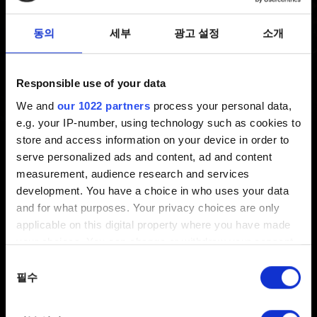
동의
세부
광고 설정
소개
더 위쳐 3 REDkit
Responsible use of your data
더 위쳐 3 REDkit 관련 문제를 보고하고
We and
our 1022 partners
process your personal data,
싶습니다
e.g. your IP-number, using technology such as cookies to
게임 콘텐츠를 수정한 뒤에 문제를 겪고
store and access information on your device in order to
있습니다
serve personalized ads and content, ad and content
measurement, audience research and services
편집기에서 시각적 문제가 발생합니다
development. You have a choice in who uses your data
모딩 튜토리얼은 어디서 확인할 수 있나요?
and for what purposes. Your privacy choices are only
에서 더 위쳐 3 REDkit - 시스템 사양
applicable on this digital property where you have made
your choices. You can change or withdraw your consent
피드백을 보내고 싶습니다
any time from the Cookie Declaration or by clicking on
동의
the Privacy trigger icon.
필수
선택
If you allow, we would also like to: