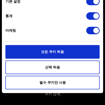
기본 설정
Collect information about your geographical
location which can be accurate to within several
meters
통계
Identify your device by actively scanning it for
specific characteristics (fingerprinting)
한국어
마케팅
Find out more about how your personal data is processed
SNS 접속
and set your preferences in the
details section
.
일부 쿠키는 웹 사이트를 정상적으로 이용하기 위해
모든 쿠키 허용
필요합니다. 그 밖의 쿠키는 선택적이며, 당사에 콘텐츠
관련 기술적 피드백을 제공하여 사용자의 웹사이트 이용
환경을 개선하기 위해 사용됩니다. 예를 들어, 소셜
선택 허용
미디어를 통해 사용자와 소통할 경우, 사용자의 선호도를
사용자 약관 동의
파악하기 위해 쿠키의 일부를 저희 파트너와 공유할 수도
필수 쿠키만 사용
있습니다. 물론, 이처럼 선택적으로 쿠키를 사용할
개인 정보 정책
경우에는 사용자의 동의를 구할 것입니다.
쿠키 정책
쿠키 사용에 관한 세부 사항이나 관련 설정은 아래의