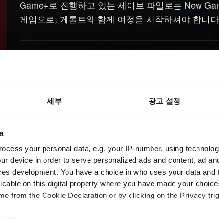
Game+로 진행하고 있는 세이브 파일로는 New G
게임으로, 게롤트와 함께 여정을 시작하셔야 합니다
도움이
필요하신가요?
세부
광고 설정
a
ocess your personal data, e.g. your IP-number, using technolog
ur device in order to serve personalized ads and content, ad a
ces development. You have a choice in who uses your data and 
licable on this digital property where you have made your choic
e from the Cookie Declaration or by clicking on the Privacy trig
e to: