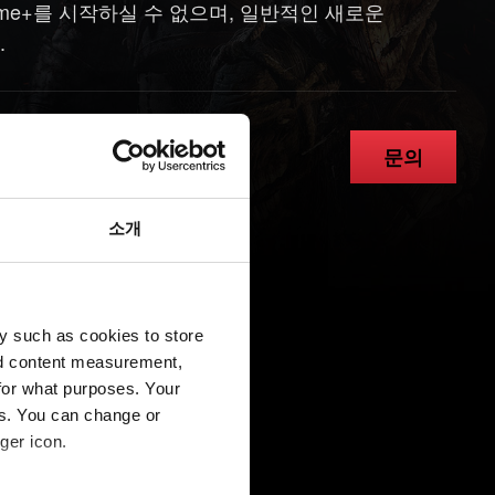
ame+를 시작하실 수 없으며, 일반적인 새로운
.
문의
소개
y such as cookies to store
nd content measurement,
for what purposes. Your
es. You can change or
ger icon.