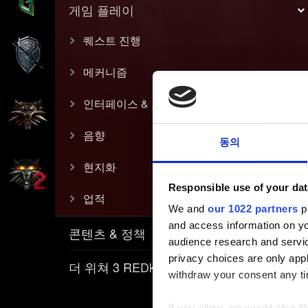
게임 플레이
퀘스트 진행
메커니즘
인터페이스 & 그래픽스
음향
동의
현지화
Responsible use of your dat
업적
We and
our 1022 partners
pr
and access information on yo
콘텐츠 & 정책
audience research and servi
privacy choices are only app
더 위쳐 3 REDkit
withdraw your consent any tim
If you allow, we would also lik