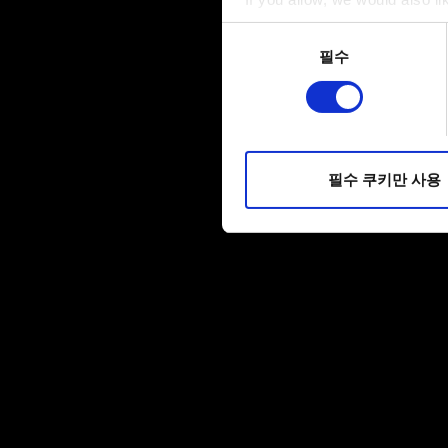
Collect information a
동의
Identify your device by
필수
선택
Find out more about how your
일부 쿠키는 웹 사이트를 정상
피드백을 제공하여 사용자의 
소통할 경우, 사용자의 선호도
필수 쿠키만 사용
선택적으로 쿠키를 사용할 경
쿠키 사용에 관한 세부 사항이나