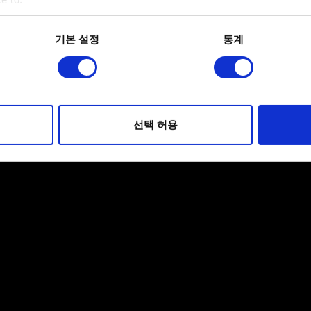
bout your geographical location which can be accurate to within 
 actively scanning it for specific characteristics (fingerprinting)
기본 설정
통계
 personal data is processed and set your preferences in the
det
적으로 이용하기 위해 필요합니다. 그 밖의 쿠키는 선택적이며, 
웹사이트 이용 환경을 개선하기 위해 사용됩니다. 예를 들어, 소셜
를 파악하기 위해 쿠키의 일부를 저희 파트너와 공유할 수도 있습니
선택 허용
우에는 사용자의 동의를 구할 것입니다.
 관련 설정은 아래의 "Settings" 메뉴에서 확인할 수 있습니다.